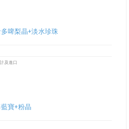
士多啤梨晶+淡水珍珠
設計及進口
海藍寶+粉晶