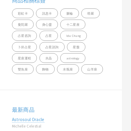
商品相關標簽
彩虹卡
訊息卡
脈輪
塔羅
曼陀羅
身心靈
十二星座
占星咨詢
占星
Ida Chung
卜卦占星
占星諮詢
星盤
星座運程
水晶
astrology
雙魚座
飾物
水瓶座
山羊座
最新商品
Astrosoul Oracle
Michelle Celestial