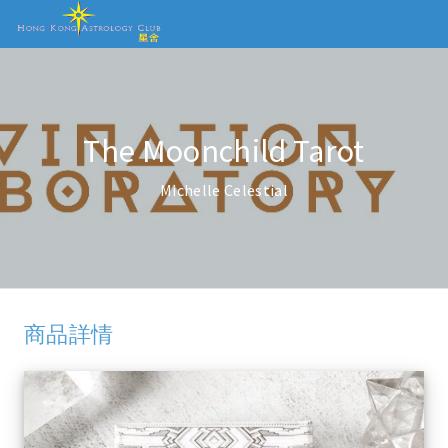
The Moonchild Tarot
Michelle Celestial
商品詳情