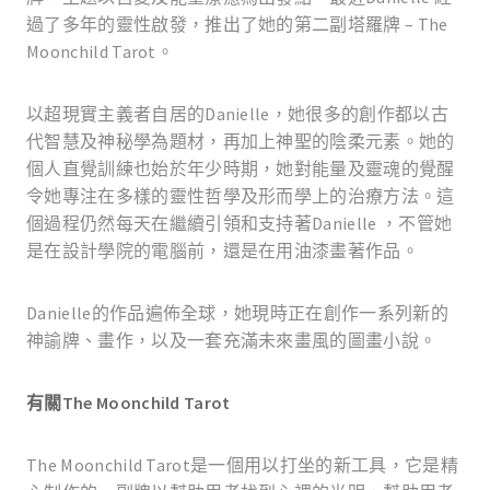
過了多年的靈性啟發，推出了她的第二副塔羅牌
– The
Moonchild Tarot
。
以超現實主義者自居的
Danielle
，她很多的創作都以古
代智慧及神秘學為題材，再加上神聖的陰柔元素。她的
個人直覺訓練也始於年少時期，她對能量及靈魂的覺醒
令她專注在多樣的靈性哲學及形而學上的治療方法。這
個過程仍
然
每天在繼續引領和支持著
Danielle
，不管她
是在設計學院的電腦前，還是在用油漆畫著作品。
Danielle
的作品遍佈全球，她現時正在創作一系列新的
神諭牌、畫作，以及一套充滿未來畫風的圖畫小說。
有關
T
he Moonchild
Tarot
The Moonchild Tarot
是一個用以打坐的新工具，它是精