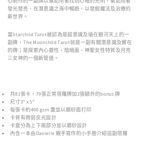
心制作的一副牌以幫助用者找到心裡的光明，幫助用者
發光發亮，在潛意識之海中暢遊，以發掘魔法及治療的
新世界。
當
Starchild Tarot
被認為是超意識及遠在銀河天上的一
副牌，
The Moonchild Tarot
就是一副有關潛意識及實在
的牌；是探索內心靈性、陰暗面、神聖女性特質及月亮
三女神的一個新管道。
81
79
2
bonus
共
張卡，
張正常塔羅牌加
張額外的
牌
3” x 5”
尺寸
400 gsm
每張卡約
重並以磨砂面打印
卡背有微弱反光設計
卡盒分為上下兩部分並以磨砂設計
Danielle
內含一
本由
親手寫作的
小手册
介紹這副塔羅