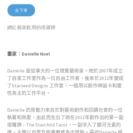
去下單
網紅都喜歡用的塔羅牌
畫家︰
Danielle Noel
Danielle
是加拿大的一位視覺藝術家。她於
2007
年成立
了自家工作室作為一位自由工作者，後來於
2012
年變成
了
Starseed Designs
工作室，一個用以創作神諭卡和靈
性為主的工作平台。
Danielle
的原動力來自於對藝術創作和回饋社會的一位
執著和熱愛，由此而生出了她在
2012
年創作出的第一副
塔羅牌
– The Starchild Tarot
，一副滲入了銀河元素的
牌，主題以自愛及能量療癒為出發點。最近
Danielle
經