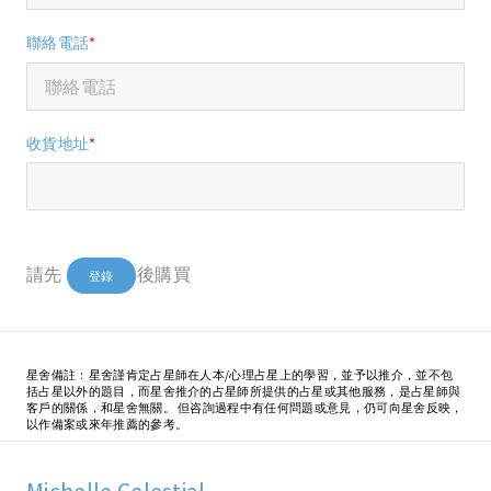
聯絡電話
*
收貨地址
*
請先
後購買
登錄
星舍備註：星舍謹肯定占星師在人本/心理占星上的學習，並予以推介，並不包
括占星以外的題目，而星舍推介的占星師所提供的占星或其他服務，是占星師與
客戶的關係，和星舍無關。 但咨詢過程中有任何問題或意見，仍可向星舍反映，
以作備案或來年推薦的參考。