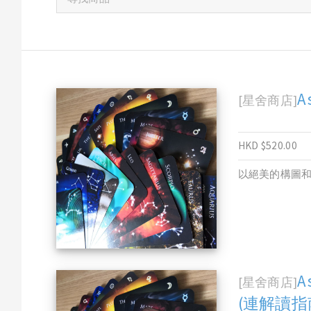
A
[星舍商店]
HKD $520.00
以絕美的構圖
A
[星舍商店]
(連解讀指