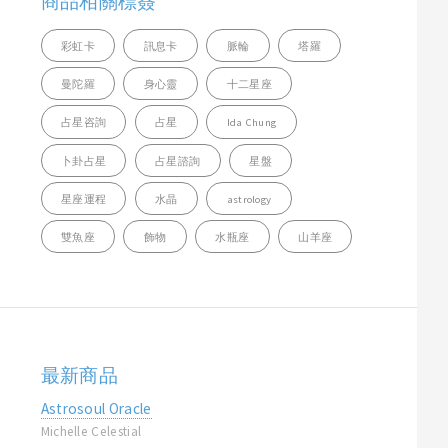
商品相關標簽
彩虹卡
訊息卡
脈輪
塔羅
曼陀羅
身心靈
十二星座
占星咨詢
占星
Ida Chung
卜卦占星
占星諮詢
星盤
星座運程
水晶
astrology
雙魚座
飾物
水瓶座
山羊座
最新商品
Astrosoul Oracle
Michelle Celestial