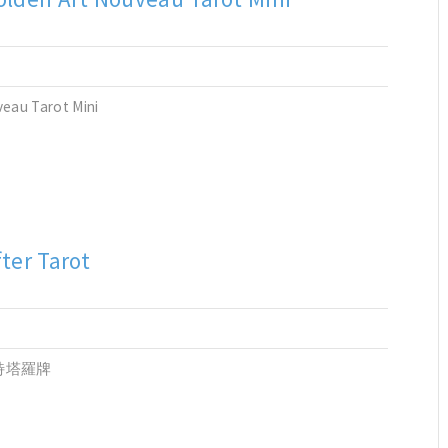
eau Tarot Mini
fter Tarot
偉特塔羅牌