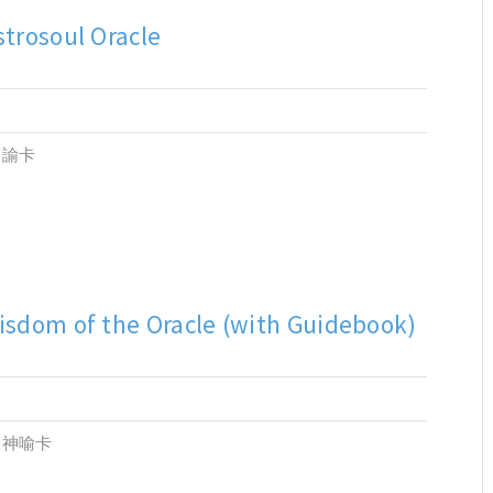
strosoul Oracle
神諭卡
isdom of the Oracle (with Guidebook)
副神喻卡