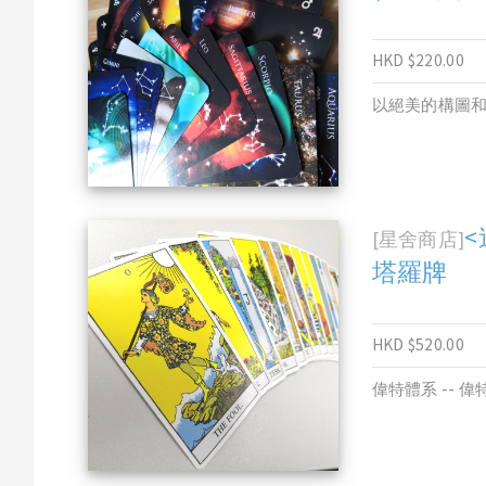
HKD $220.00
以絕美的構圖
<
[星舍商店]
塔羅牌
HKD $520.00
偉特體系 -- 