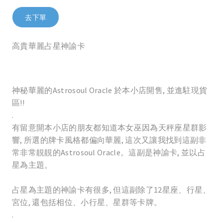
去下單
高貴華麗占星神諭卡
神秘華麗的Astrosoul Oracle 於本小店開售, 並進駐現貨
區!!
.
有留意開本小店的朋友都知道本女巫因為天秤座星群影
響, 所選的牌卡風格都偏向華麗, 這次又讓我找到這副非
常非常靚靚的Astrosoul Oracle。這副是神諭卡, 並以占
星為主題。
占星為主題的神諭卡有很多, 但這副除了12星座、行星、
宮位, 還包括相位、小行星、星群等卡牌。
.