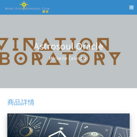
Astrosoul Oracle
Michelle Celestial
商品詳情