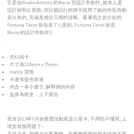
它是由Studio Artemy 的Maria 所設計和創作, 她本人是
設計師和占星師, 所以她設計的牌卡就用了她的所長而創
造出來的, 充滿美感但又簡約清晰。看看我之前介紹的
Fortuna Tarot 就知道了! (是的, Fortuna Tarot 就是
Maria 的設計和創作!)
.
共62張卡
尺寸為120mm x 75mm
matte 質地
卡邊有藍色群邊
內含一本小册子, 解釋牌的內容
盒身為硬皮，上下開合
星舍2023年7月份實體活動就是占星卡, 不用怕不懂用, 上
埋堂就無問題了~
不說太多, 我們去片看實物。有興趣購買的朋友請按下單