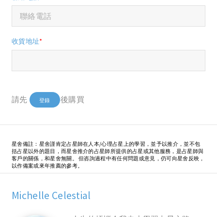
收貨地址
*
請先
後購買
登錄
星舍備註：星舍謹肯定占星師在人本/心理占星上的學習，並予以推介，並不包
括占星以外的題目，而星舍推介的占星師所提供的占星或其他服務，是占星師與
客戶的關係，和星舍無關。 但咨詢過程中有任何問題或意見，仍可向星舍反映，
以作備案或來年推薦的參考。
Michelle Celestial