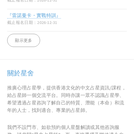
截止報名日期：2026-12-31
『雷諾曼卡・實戰特訓』
截止報名日期：2026-12-31
顯示更多
關於星舍
推廣心理占星學，提供香港文化的中文占星資訊/課程，
給占星師一個交流平台。同時亦讓一眾不認識占星學、
希望透過占星咨詢了解自己的特質、潛能（本命）和流
年的人士，找到適合、專業的占星師。
我們不設門市、如欲預約個人星盤解讀或其他咨詢服