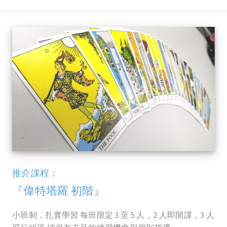
推介課程：
『偉特塔羅 初階』
小班制，扎實學習 每班限定 3 至 5 人，2 人即開課，3 人