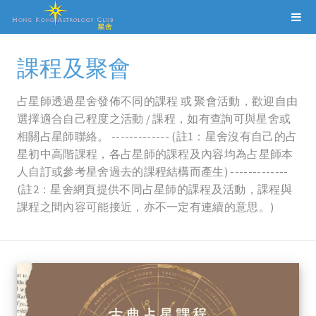
課程及聚會
占星師透過星舍發佈不同的課程 或 聚會活動，歡迎自由
選擇適合自己程度之活動 / 課程，如有查詢可與星舍或
相關占星師聯絡。 ------------- (註1：星舍沒有自己的占
星初中高階課程，各占星師的課程及內容均為占星師本
人自訂或參考星舍過去的課程結構而產生) -------------
(註2：星舍網頁提供不同占星師的課程及活動，課程與
課程之間內容可能接近，亦不一定有連續的意思。)