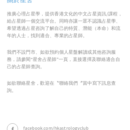
推廣心理占星學，提供香港文化的中文占星資訊/課程，
給占星師一個交流平台。同時亦讓一眾不認識占星學、
希望透過占星咨詢了解自己的特質、潛能（本命）和流
年的人士，找到適合、專業的占星師。
我們不設門市、如欲預約個人星盤解讀或其他咨詢服
務，請參閱“星舍占星師”一頁，直接選擇及聯絡適合自
己的占星師查詢。
如欲聯絡星舍，歡迎在〝聯絡我們〞當中寫下訊息查
詢。
facebook.com/hkastrologyclub