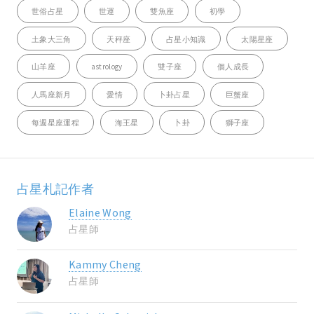
世俗占星
世運
雙魚座
初學
土象大三角
天秤座
占星小知識
太陽星座
山羊座
astrology
雙子座
個人成長
人馬座新月
愛情
卜卦占星
巨蟹座
每週星座運程
海王星
卜卦
獅子座
占星札記作者
Elaine Wong
占星師
Kammy Cheng
占星師