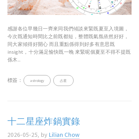
感謝各位早幾日一齊來同我們傾談來緊既夏至入境圖，
今次既通知時間比之前既都短，整體既氣氛依然好好，
同大家傾得好開心 而且重點係得到好多有意思既
insight，十分滿足愉快既一晚 來緊呢個夏至不得不提既
係木...
標簽：
astrology
占星
十二星座炸鍋實錄
2026-05-25, by
Lilian Chow