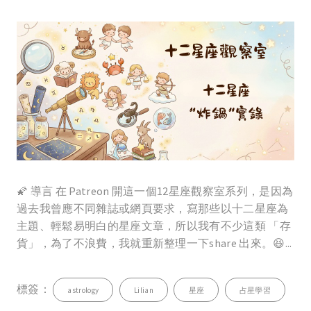
🌠 導言 在 Patreon 開這一個12星座觀察室系列，是因為
過去我曾應不同雜誌或網頁要求，寫那些以十二星座為
主題、輕鬆易明白的星座文章，所以我有不少這類 「存
貨」，為了不浪費，我就重新整理一下share 出來。😆...
標簽：
astrology
Lilian
星座
占星學習