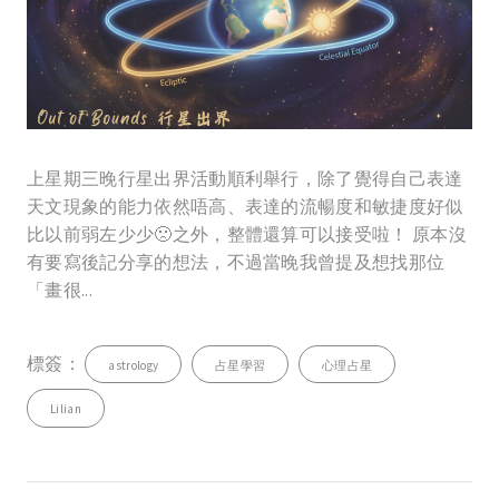
上星期三晚行星出界活動順利舉行，除了覺得自己表達
天文現象的能力依然唔高、表達的流暢度和敏捷度好似
比以前弱左少少🙁之外，整體還算可以接受啦！ 原本沒
有要寫後記分享的想法，不過當晚我曾提及想找那位
「畫很...
標簽：
astrology
占星學習
心理占星
Lilian