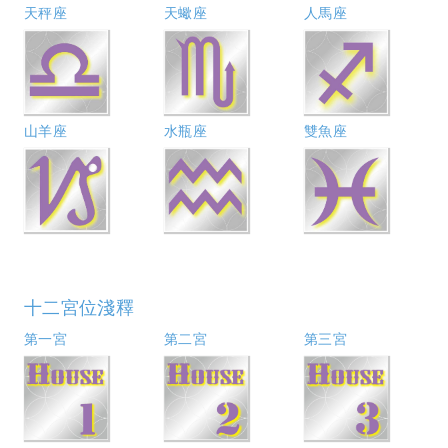
天秤座
天蠍座
人馬座
山羊座
水瓶座
雙魚座
十二宮位淺釋
第一宮
第二宮
第三宮