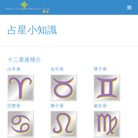
占星小知識
十二星座簡介
白羊座
金牛座
雙子座
巨蟹座
獅子座
處女座