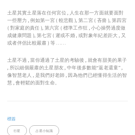
土星其實土星落在任何宮位 , 人生在那一方面就要面對
一些壓力 , 例如第一宮 ( 較悲觀 ), 第二宮 ( 吝嗇 ), 第四宮
( 對家庭的責任 ), 第六宮 ( 標準工作狂 , 小心操勞過度做
成健康問題 ), 第七宮 ( 遲或不婚 , 或對象年紀差距大 , 又
或者伴侶比較嚴肅 ) 等 ……
土星不過 , 當你通過了土星的考驗後 , 就會有甜美的果子
, 所以細個嚴肅的土星朋友 , 中年後多數能“返老還童” ,
像智慧老人 , 是我們好老師 , 因為他們已經懂得生活的智
慧 , 會輕鬆的面對生命。
標簽
行星
占星小知識