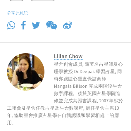
分享此札記
Lilian Chow
星舍創會成員, 隨著名占星師及心
理學教授 Dr.Deepak 學習占星, 同
時亦跟隨心靈直覺諮商師
Mangala Billson 完成兩階段生命
數字課程。後於英國占星學院進
修並完成其證書課程, 2007年起於
工聯會及星舍任教占星及生命數課程, 擔任星舍主席13
年, 協助星舍推廣占星學在自我認識和學習相處上的應
用。