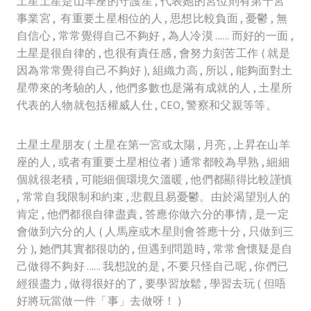
土星土星是山羊座的守護星 , 代表她的宮位則有第十宮
事業宮 , 有重要土星相位的人 , 思想比較負面 , 憂鬱 , 無
自信心 , 常常覺得自己不夠好 , 為人冷漠 ...... 而好的一面 ,
土星是很自律的 , 也很有責任感 , 會努力刻苦工作 ( 就是
因為常常覺得自己不夠好 ), 組織力高 , 所以 , 能夠面對土
星帶來的考驗的人 , 他們多數也是滿有成就的人 , 土星所
代表的人物就包括權威人仕 , CEO, 警察和父親等等。
土星土星朋友 ( 土星在第一宮或太陽 , 月亮 , 上昇在山羊
座的人 , 或者有重要土星相位者 ) 通常都較為早熟 , 細細
個就很老積 , 可能細個環境欠溫暖 , 他們都顯得比較謹慎
, 常常自我限制和約束 , 悲觀且易憂鬱。由於渴望別人的
肯定 , 他們都很自律盡責 , 答應你做六分的事情 , 是一定
會做到六分的人 ( 人馬座或木星則會答應十分 , 只做到三
分 ), 她們其實都很叻的 , 但遇到問題時 , 常常會懷疑是自
己做得不夠好 ...... 我想說的是 , 不要只怪自己呢 , 你們已
經很盡力 , 做得很好的了 , 要學習放鬆 , 學習去玩 ( 但唔
好將玩當做一件「事」去做呀！ )