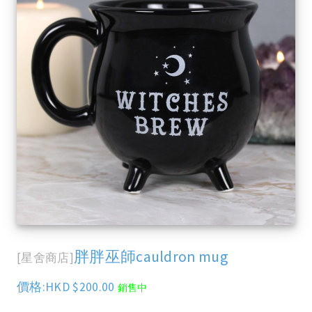
胖胖巫師cauldron mug
[星舍商店]
價格:HKD $200.00
銷售中