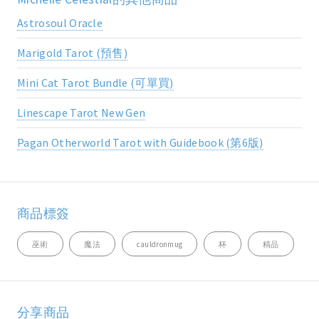
Astrosoul Oracle
Marigold Tarot (預售)
Mini Cat Tarot Bundle (可單買)
Linescape Tarot New Gen
Pagan Otherworld Tarot with Guidebook (第6版)
商品標簽
巫術
魔法
cauldronmug
杯
精品
分享商品