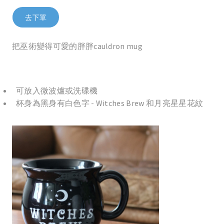
去下單
把巫術變得可愛的胖胖cauldron mug
可放入微波爐或洗碟機
杯身為黑身有白色字 - Witches Brew 和月亮星星花紋