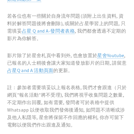
若各位也有一些關於自身流年問題(須附上出生資料, 資
料於解答問題後將會刪除), 或關於占星學習上的問題, 只
需填妥
占星 Q and A-發問者表格
, 我們都會透過不定期的
影片為你解答。
影片除了於星舍札頁中看到外, 也會放置於
星舍Youtube
,
已報名的人士稍後會讓大家知道發放影片的日期, 請留意
占星Q and A 活動頁面
的更新。
註：參加者需要填妥以上報名表格, 我們才會跟進（只於
網頁"報名活動"將不受理), 我們將視乎收集問題之數量,
不定期作出回覆, 如有需要, 發問者可於表格中提供
Whatsapp 以便收取我們發佈後通知, 如問題不清晰或涉
及他人私隱等, 星舍將保留不作回應的權利, 你亦可留下
電郵以便我們作出跟進及通知。