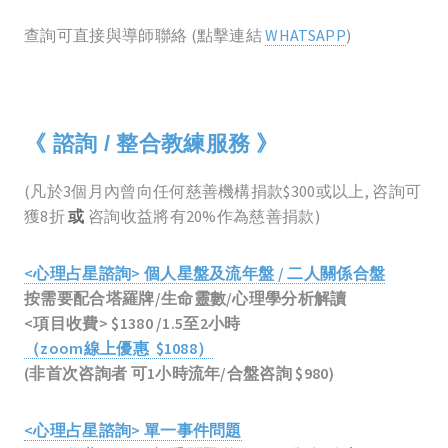
查詢可直接與導師聯絡 (點擊連結
WHATSAPP
)
《 諮詢 / 整合教練服務 》
(凡於3個月內曾向任何慈善機構捐款$300或以上, 咨詢可
獲8折
或
咨詢收益將有20%作為慈善捐款)
<心理占星諮詢> 個人星盤及流年盤 / 二人關係合盤
按需要配合塔羅牌/生命靈數/心理學分析解讀
<項目收費> $1380 /1.5至2小時
（zoom線上優惠 $1088）
(非首次咨詢者 可1小時流年/合盤咨詢 $980)
<心理占星諮詢> 單一事件問題