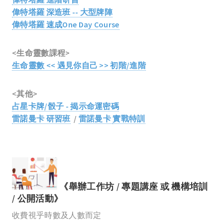
偉特塔羅 深造班 -- 大型牌陣
偉特塔羅 速成One Day Course
<生命靈數課程>
生命靈數 << 遇見你自己 >> 初階/進階
<其他>
占星卡牌/骰子 - 揭示命運密碼
雷諾曼卡 研習班
/
雷諾曼卡
實戰特訓
《舉辦工作坊 / 專題講座 或 機構培訓
/ 公開活動》
收費視乎時數及人數而定