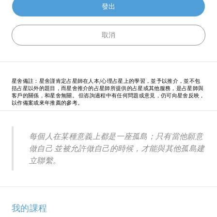
星舍備註：星舍謹肯定占星師在人本/心理占星上的學習，並予以推介，並不包
括占星以外的題目，而星舍推介的占星師所提供的占星或其他服務，是占星師與
客戶的關係，和星舍無關。 但咨詢過程中有任何問題或意見，仍可向星舍反映，
以作備案或來年推薦的參考。
每個人在某種意義上都是一座孤島；只有當他願意
做自己 並被允許做自己的時候，才能與其他孤島建
立聯繫。
我的課程