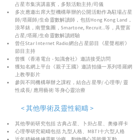
占星市集演講嘉賓，多類活動主持/司儀
多次應邀出席大型機構舉辦的公開活動作為駐場占星
師
/
塔羅師
/
生命靈數解讀師，包括Hong Kong Land，
浪琴錶，南豐集團，Smartone, Recruit...等，具豐富
占星
/
塔羅
/
生命靈數解讀經驗
曾任Star Internet Radio網台占星節目《星聲相析》
節目主持
曾獲《香港電台 - 知識會社》邀請接受訪問
獲知名網上平台《親子王國》邀請拍攝一系列塔羅網
上教學影片
參與不同機構舉辦之課程，結合占星學/ 心理學/ 靈
性成長/ 應用藝術 等身心靈治療
< 其他學術及靈性範疇 >
其他學術研究包括 古典占星、卜卦占星、奧修禪卡
心理學研究範疇包括 九型人格、MBTI十六型人格
近年積極修練靈氣治療、動物傳心等能量互動