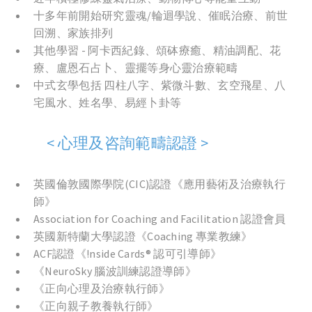
十多年前開始研究靈魂/輪迴學說、催眠治療、前世
回溯、家族排列
其他學習 - 阿卡西紀錄、頌砵療癒、精油調配、花
療、盧恩石占卜、靈擺等身心靈治療範疇
中式玄學包括 四柱八字、紫微斗數、玄空飛星、八
宅風水、姓名學、易經卜卦等
< 心理及咨詢範疇認證 >
英國倫敦國際學院(CIC)認證《應用藝術及治療執行
師》
Association for Coaching and Facilitation 認證會員
英國新特蘭大學認證《Coaching 專業教練》
ACF認證《!nside Cards® 認可引導師》
《NeuroSky 腦波訓練認證導師》
《正向心理及治療執行師》
《正向親子教養執行師》