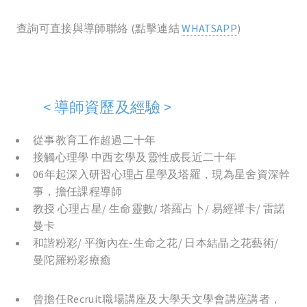
查詢可直接與導師聯絡 (點擊連結
WHATSAPP
)
< 導師資歷及經驗 >
從事教育工作超過二十年
接觸心理學 中西玄學及靈性成長近二十年
06
年起深入研習心理占星學及塔羅，現為星舍資深幹
事
，
擔任課程導師
教授 心理占星/ 生命靈數/ 塔羅占卜/ 易經禪卡/ 雷諾
曼卡
和諧粉彩/ 平衡內在-生命之花/ 日本結晶之花藝術/
曼陀羅粉彩療癒
曾擔任Recruit職場講座及大學天文學會講座講者，