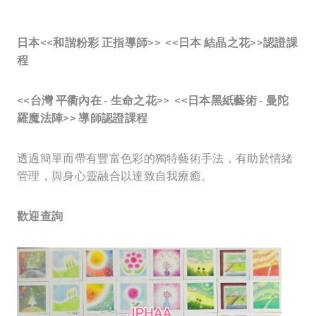
日本<<和諧粉彩
正指導師>
>
<<日本 結晶之花>>
認證課
程
<<台灣 平衢內在 - 生命之花>>
<<日本黑紙藝術 - 曼陀
羅魔法陣>>
導師
認證課程
透過簡單而帶有豐富色彩的獨特藝術手法，有助於情緒
管理，與身心靈融合以達致自我療癒。
歡迎查詢