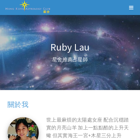
Ruby Lau
星舍推薦占星師
關於我
世上最麻煩的太陽處女座 配合沉穩踏
實的月亮山羊 加上一點點酷的上升天
蠍 但其實海王一宮+木星三分上升