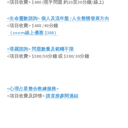
<項目收費> $480 (視乎問題 約20至30分鐘/線上)
<生命靈數諮詢> 個人及流年盤 /人生整體發展方向
<項目收費> $488 /40分鐘
（zoom線上優惠 $388）
<塔羅諮詢> 問題數量及範疇不限
<項目收費> $580/50分鐘 或 $380/30分鐘
<心理占星整合教練服務>
<項目收費及詳情>
請直接參閱連結