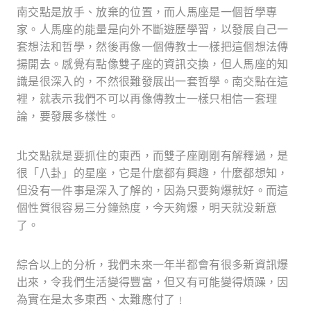
南交點是放手、放棄的位置，而人馬座是一個哲學專
家。人馬座的能量是向外不斷遊歷學習，以發展自己一
套想法和哲學，然後再像一個傳教士一樣把這個想法傳
揚開去。感覺有點像雙子座的資訊交換，但人馬座的知
識是很深入的，不然很難發展出一套哲學。南交點在這
裡，就表示我們不可以再像傳教士一樣只相信一套理
論，要發展多樣性。
北交點就是要抓住的東西，而雙子座剛剛有解釋過，是
很「八卦」的星座，它是什麼都有
興趣，什麼都想知，
但没有一件事是深入了解的，因為只要夠爆就好。而這
個性質很容易三分鐘熱度，今天夠爆，明天就没新意
了。
綜合以上的分析，我們未來一年半都會有很多新資訊爆
出來，令我們生活變得豐富，但又有可能變得煩躁，因
為實在是太多東西、太難應付了﹗