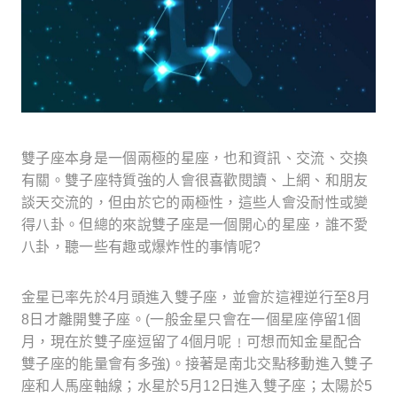
雙子座本身是一個兩
極的星座，也和資訊、交流、交換
有關。雙子座特質強的人會很喜歡閱讀、上網、和朋友
談天交流的，但由於它的兩極性，這些人會没耐性或變
得八卦。但總的來說雙子座是一個開心的星座，誰不愛
八卦，聽一些有趣或爆炸性的事情呢
?
金星已率先於
4
月頭進入雙子座，
並會於這裡逆行至
8
月
8
日才離開雙子座。
(
一般金星只會在一個星座停留
1
個
月，現在於雙子座逗留了
4
個月呢﹗可想而知金星配合
雙子座的能量會有多強
)
。接著是南北交點移動進入雙子
座和人馬座軸線；水星於
5
月
12
日進入雙子座；太陽於
5