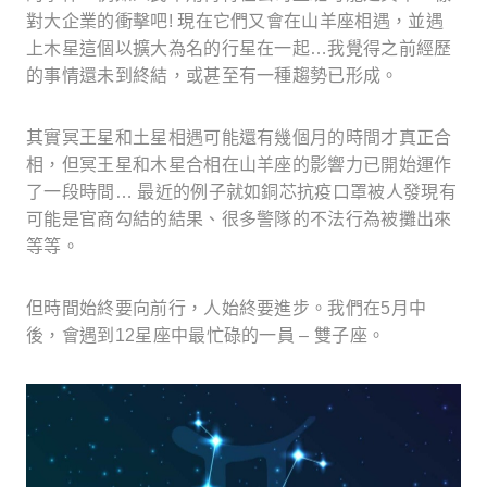
對大企業的衝擊吧
!
現在它們又會在山羊座相遇，
並遇
上木星這個以擴大為名的行星在一起…我覺得之前經歷
的事情還未到終結，或甚至有一種趨勢已形成。
其實冥王星和土星相遇可能還有幾個月的時間才真正合
相，但冥王星和木星合相在山羊座的影響力已開始運作
了一段時間… 最近的例子就如銅芯抗疫口罩被人發現有
可能是官商勾結的結果、很多警隊的不法行為被攤出來
等等。
但時間始終要向前行，人始終要進步。我們在
5
月中
後，會遇到
12
星座中最忙碌的一員
–
雙子座。