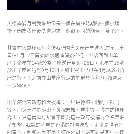
天蠍座滿月對我來說像是一個在瘋狂時期的一個小緩
衝，因為我們後快會迎來一個很不同的能量
–
雙子座。
其實在天蠍座滿月之後我們會有
3
顆行星進入逆行
–
土
星在
5
月
12
日開始於水瓶座開始逆行，然後回到山羊
座；金星在
14
號於雙子座逆行至
6
月
25
日，木星在
15
號
於山羊座逆行至
9
月
13
日。加上冥王星已在
4
月尾於山羊
座逆行，令之前在山羊座行走的星群於今年
7
月將會又
一次歸位。
山羊座代表政府和大機構；土星是傳統、制約、限制
等，而冥王星是秘密、發掘未知、重生等。占星的推理
為土、冥這兩顆行星會不斷為這些政府機構或企業帶來
了衝擊
-
我說的不單是香港的社會運動，更多是世界性
的事件，例如人民不用再待在公司上班可能是其中一樣