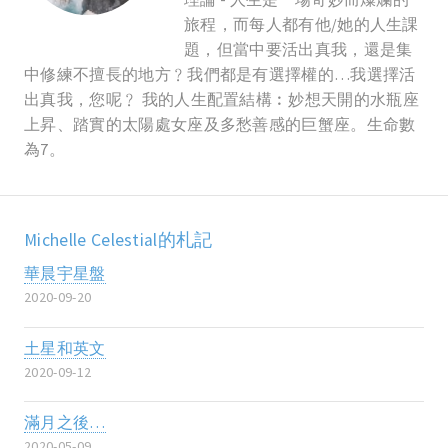
旅程，而每人都有他/她的人生課
題，但當中要活出真我，還是集
中修練不擅長的地方﹖我們都是有選擇權的…我選擇活
出真我，您呢﹖ 我的人生配置結構︰妙想天開的水瓶座
上昇、踏實的太陽處女座及多愁善感的巨蟹座。生命數
為7。
Michelle Celestial的札記
華晨宇星盤
2020-09-20
土星和英文
2020-09-12
滿月之後…
2020-05-09