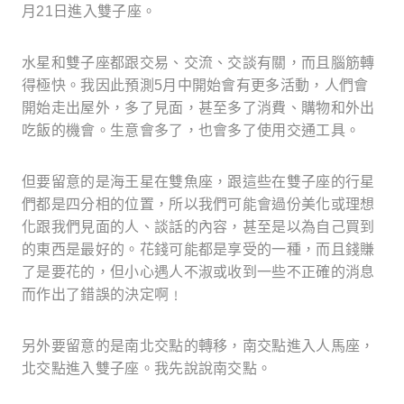
月
21
日進入雙子座。
水星和雙子座都跟交易、交流、交談有關，而且腦筋轉
得極快。我因此預測
5
月中開始會有更多活動，人們會
開始走出屋外，多了見面，甚至多了消費、購物和外出
吃飯的機會。生意會多了，也會多了使用交通工具。
但要留意的是海王星在雙魚座，跟這些在雙子座的行星
們都是四分相的位置，所以我們可能會過份美化或理想
化跟我們見面的人、談話的內容，甚至是以為自己買到
的東西是最好的。花錢可能都是享受的一種，而且錢賺
了是要花的，但小心遇人不淑或收到一些不正確的消息
而作出了錯誤的決定啊﹗
另外要留意的是南北交點的轉移，南交點進入人馬座，
北交點進入雙子座。我先說說南交點。