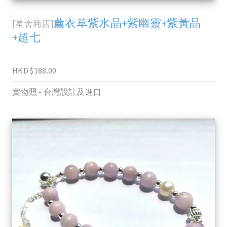
薰衣草紫水晶+紫幽靈+紫黃晶
[星舍商店]
+超七
HKD $188.00
實物照 - 台灣設計及進口