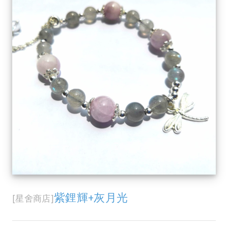
紫鋰輝+灰月光
[星舍商店]