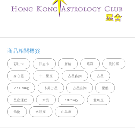
商品相關標簽
彩虹卡
訊息卡
脈輪
塔羅
曼陀羅
身心靈
十二星座
占星咨詢
占星
Ida Chung
卜卦占星
占星諮詢
星盤
星座運程
水晶
astrology
雙魚座
飾物
水瓶座
山羊座