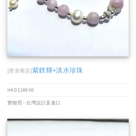
紫鋰輝+淡水珍珠
[星舍商店]
HKD $188.00
實物照 - 台灣設計及進口