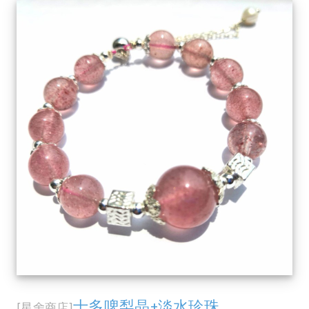
士多啤梨晶+淡水珍珠
[星舍商店]