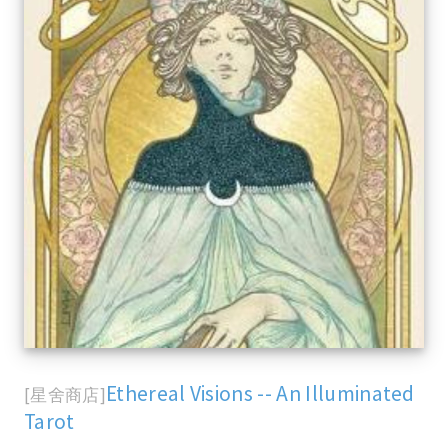
Ethereal Visions -- An Illuminated
[星舍商店]
Tarot