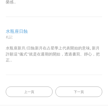
榮感...
水瓶座日蝕
札記
水瓶座新月/日蝕新月在占星學上代表開始的意味, 新月
許願這"儀式"就是在週期的開始，透過書寫、靜心，把
正...
上一頁
下一頁