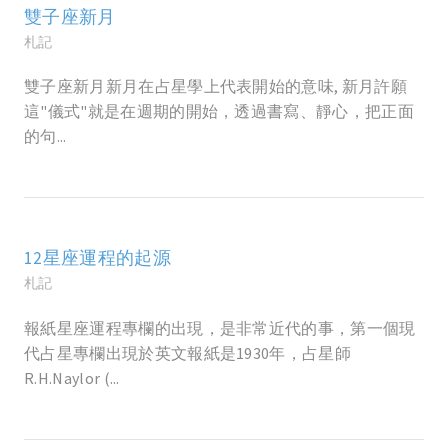
雙子座新月
札記
雙子座新月新月在占星學上代表開始的意味, 新月許願
這"儀式"就是在週期的開始，透過書寫、靜心，把正面
的句...
12星座運程的起源
札記
報紙星座運程專欄的出現，是非常近代的事，第一個現
代占星專欄出現於英文報紙是1930年，占星師
R.H.Naylor (...