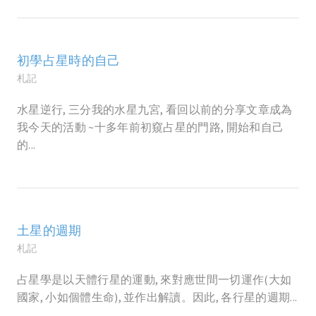
初學占星時的自己
札記
水星逆行, 三分我的水星九宮, 看回以前的分享文章成為
我今天的活動 ~十多年前初窺占星的門路, 開始和自己
的...
土星的週期
札記
占星學是以天體行星的運動, 來對應世間一切運作(大如
國家, 小如個體生命), 並作出解讀。因此, 各行星的週期...