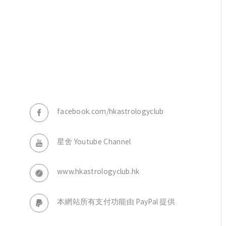
，
facebook.com/hkastrologyclub
星舍 Youtube Channel
www.hkastrologyclub.hk
本網站所有支付功能由 PayPal 提供