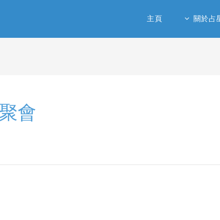
主頁
關於占
/聚會