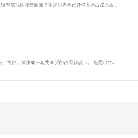
留學或找桃花最順遂？本課程專為已具備基本占星基礎...
、宮位，製作成一套共36張的占星解讀卡。 無需出生...