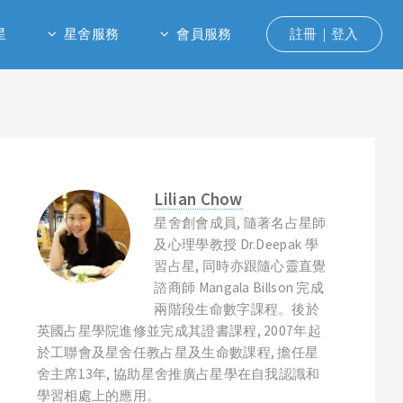
星
星舍服務
會員服務
註冊｜登入
Lilian Chow
星舍創會成員, 隨著名占星師
及心理學教授 Dr.Deepak 學
習占星, 同時亦跟隨心靈直覺
諮商師 Mangala Billson 完成
兩階段生命數字課程。後於
英國占星學院進修並完成其證書課程, 2007年起
於工聯會及星舍任教占星及生命數課程, 擔任星
舍主席13年, 協助星舍推廣占星學在自我認識和
學習相處上的應用。