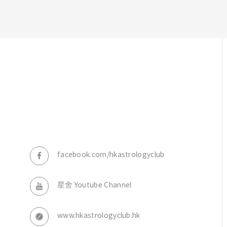
，
facebook.com/hkastrologyclub
星舍 Youtube Channel
www.hkastrologyclub.hk