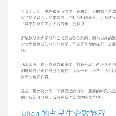
事實上，單一事件很多時候並不是由某一刻的相位造成
經持續了多久；如果是自己主動啟動的事件，更應該從
「等事件發生了才去看流年」更有用。
所以我鼓勵大家好好去感受自己的狀態。因為自身的狀
當你覺察到自己狀態的轉變，再去看星盤的提示，反而
擇。
我常常說，提升覺察力很重要。對我來說，占星最有價
們理解自己正在經歷的轉變。這樣一來，日常生活中因
自己的選擇負責。
最後，當然要分享一下我最近的流年（重要的時段永遠不是
的付費部分分享，或者在我們見面的時候再聊。
Lilian 的占星生命數旅程