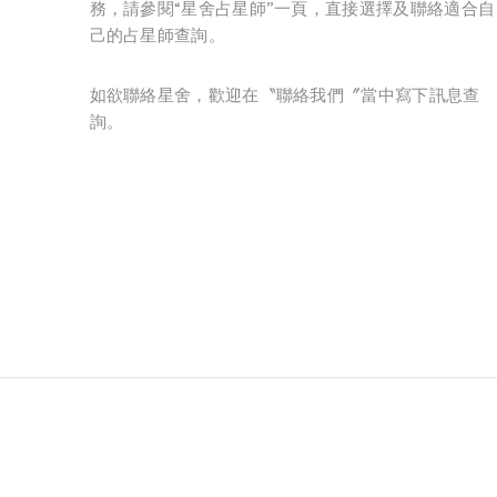
務，請參閱“星舍占星師”一頁，直接選擇及聯絡適合自
己的占星師查詢。
如欲聯絡星舍，歡迎在〝聯絡我們〞當中寫下訊息查
詢。