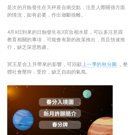
是次的月蝕發生在天秤座合南交點，注意人際關係方面
的情況，如有必要，作出做斷捨離。
4月9日到來的日蝕發生在3宮合相水星，可以多注意跟
教育相關的事項，可能會有新的政策推出，而且快速推
行，缺乏深思熟慮。
冥王星合上升帶來的影響，可回顧
上一季的秋分圖
，整
體社會壓抑，受控，缺乏自由的氣氛。