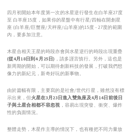
四月初開始本年度第一次的水星逆行發生在白羊座27度
至 白羊座15度，如果你的星盤中有行星/四軸在開創星
座 (白羊座/巨蟹座/天秤座/山羊座)的15度 - 27度的範圍
內，要多加注意。
木星合相天王星的時段亦會與水星逆行的時段出現重疊
(從4月18日到4 月25日)
，請多謹言慎行。另外，這也是
新周期的開始，可以期待創新科技的發展，打破我們想
像力的新紀元，新奇好玩的新事物。
由於篇幅有限，主要寫的是社會/世代行星，雖然沒有標
示出來，但
火星在3月23日進入雙魚座及4月14日前後日
子與土星合相都不容忽視
，容易出現突發、衝突、爆炸
性的負面情況。
整體走勢，木星作主導的情況下，也有種把不同力量放