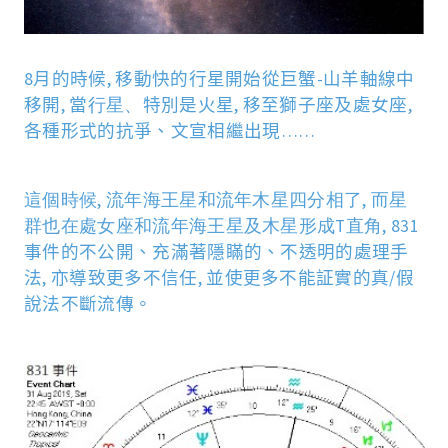
8月的時候, 移動快的行星開始從巨蟹-山羊軸線中
移開, 當
行星、
特別是火星
,
移至獅子座及處女座
,
各種形式的抗
爭
、文宣相繼出現
……
這個時候, 流年海王星和流年木星四分相了, 而星
群也在處女座和流年海王星及木星形成T直角,
831
事件的不公開、充滿著隱
瞞
的、不透明的處理手
法
,
亦導致更多不信任
,
並使更多不能証實的真
/
假
說法不斷流傳。