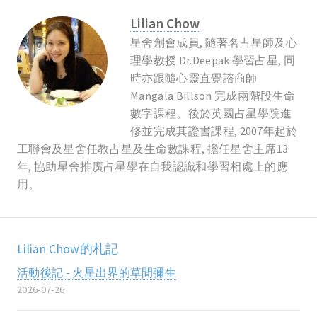
Lilian Chow
星舍創會成員, 隨著名占星師及心
理學教授 Dr.Deepak 學習占星, 同
時亦跟隨心靈直覺諮商師
Mangala Billson 完成兩階段生命
數字課程。後於英國占星學院進
修並完成其證書課程, 2007年起於
工聯會及星舍任教占星及生命數課程, 擔任星舍主席13
年, 協助星舍推廣占星學在自我認識和學習相處上的應
用。
Lilian Chow的札記
活動後記 - 火星出界的草間彌生
2026-07-26