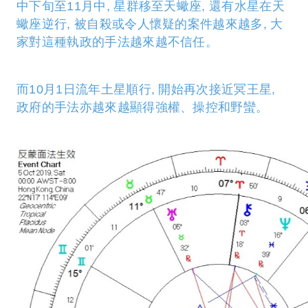
中下旬至11月中, 星群移至天蠍座, 還有水星在天
蠍座逆行, 被自殺或令人懷疑的案件越來越多, 大
家對這種執政的手法越來越不信任。
而10月1日流年土星順行, 開始再次接近冥王星,
政府的手法亦越來越顯得強權、操控和野蠻。