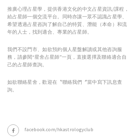
推廣心理占星學，提供香港文化的中文占星資訊/課程，
給占星師一個交流平台。同時亦讓一眾不認識占星學、
希望透過占星咨詢了解自己的特質、潛能（本命）和流
年的人士，找到適合、專業的占星師。
我們不設門市、如欲預約個人星盤解讀或其他咨詢服
務，請參閱“星舍占星師”一頁，直接選擇及聯絡適合自
己的占星師查詢。
如欲聯絡星舍，歡迎在〝聯絡我們〞當中寫下訊息查
詢。
facebook.com/hkastrologyclub