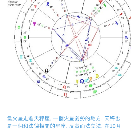
當火星走進天秤座
,
一個火星弱
勢
的地方
,
天秤也
是一個和法律相關的星座
,
反蒙面法立法
,
在10月