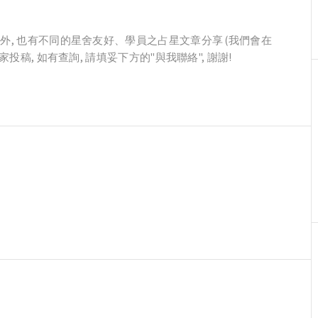
, 也有不同的星舍友好、學員之占星文章分享 (我們會在
投稿, 如有查詢, 請填妥下方的"與我聯絡", 謝謝!