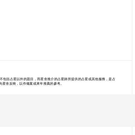
並不包括占星以外的題目，而星舍推介的占星師所提供的占星或其他服務，是占
向星舍反映，以作備案或來年推薦的參考。