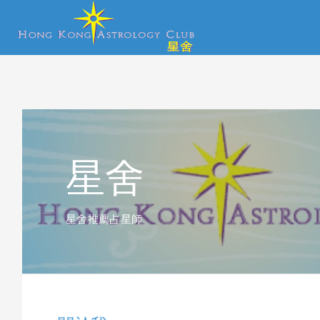
星舍
星舍推薦占星師