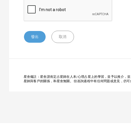
星舍備註：星舍謹肯定占星師在人本/心理占星上的學習，並予以推介，
星師與客戶的關係，和星舍無關。 但咨詢過程中有任何問題或意見，仍可