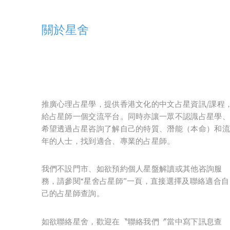
關於星舍
推廣心理占星學，提供香港文化的中文占星資訊/課程
給占星師一個交流平台。同時亦讓一眾不認識占星學、
希望透過占星咨詢了解自己的特質、潛能（本命）和流
年的人士，找到適合、專業的占星師。
我們不設門市、如欲預約個人星盤解讀或其他咨詢服
務，請參閱“星舍占星師”一頁，直接選擇及聯絡適合自
己的占星師查詢。
如欲聯絡星舍，歡迎在〝聯絡我們〞當中寫下訊息查