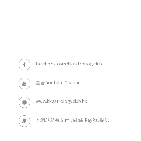
，
facebook.com/hkastrologyclub
星舍 Youtube Channel
www.hkastrologyclub.hk
本網站所有支付功能由 PayPal 提供