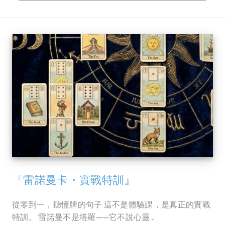
『雷諾曼卡・實戰特訓』
從零到一，聽懂牌的句子 這不是體驗課，是真正的實戰
特訓。 雷諾曼不是塔羅——它不說心靈...