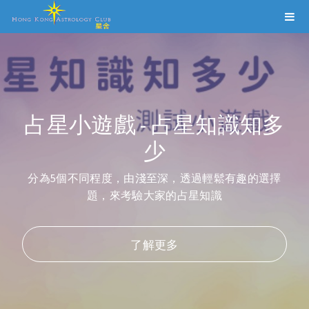
占星小遊戲 - 占星知識知多
占星咨詢服務
少
選擇適合自己的占星師, 為你提供不同的占星及其他咨
分為5個不同程度，由淺至深，透過輕鬆有趣的選擇
詢項目!
題，來考驗大家的占星知識
了解更多
了解更多