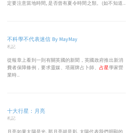
定要注意當地時間, 是否曾有夏令時間之類。(如不知道...
不科學不代表迷信 By MayMay
札記
從報章上看到一則有關英國的新聞，英國政府推出新消
費者保障條例，要求靈媒、塔羅牌占卜師、
占星
學家營
業時...
十大行星：月亮
札記
月亮如果太陽是光, 那月亮就是影, 太陽代表我們明顯的