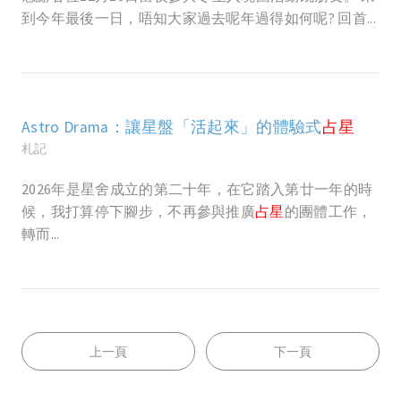
到今年最後一日，唔知大家過去呢年過得如何呢? 回首...
Astro Drama：讓星盤「活起來」的體驗式
占星
札記
2026年是星舍成立的第二十年，在它踏入第廿一年的時
候，我打算停下腳步，不再參與推廣
占星
的團體工作，
轉而...
上一頁
下一頁