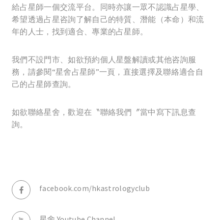
給占星師一個交流平台。同時亦讓一眾不認識占星學、
希望透過占星咨詢了解自己的特質、潛能（本命）和流
年的人士，找到適合、專業的占星師。
我們不設門市、如欲預約個人星盤解讀或其他咨詢服
務，請參閱“星舍占星師”一頁，直接選擇及聯絡適合自
己的占星師查詢。
如欲聯絡星舍，歡迎在〝聯絡我們〞當中寫下訊息查
詢。
facebook.com/hkastrologyclub
星舍 Youtube Channel